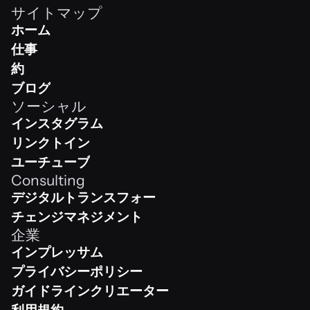
サイトマップ
ホーム
ホーム
仕事
Work
約
Team
ブログ
ソーシャル
Shop
インスタグラム
Instagram
リンクトイン
Linkedin
ユーチューブ
Consulting
Youtube
デジタルトランスフォーメーション
デジタルトランスフォーメーション
チェンジマネジメント
企業
チェンジマネジメント
インプレッサム
Impressum
プライバシーポリシー
プライバシーポリシー
ガイドラインクリエーター