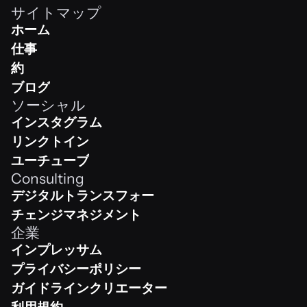
サイトマップ
ホーム
ホーム
仕事
Work
約
Team
ブログ
ソーシャル
Shop
インスタグラム
Instagram
リンクトイン
Linkedin
ユーチューブ
Consulting
Youtube
デジタルトランスフォーメーション
デジタルトランスフォーメーション
チェンジマネジメント
企業
チェンジマネジメント
インプレッサム
Impressum
プライバシーポリシー
プライバシーポリシー
ガイドラインクリエーター