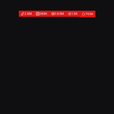
2.6M
289K
1.63M
1.5K
705K
4.27百万
合計 
フォロワー
9.6％
エンゲージメント 
レート