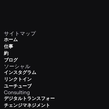
て、クライアントの目的に応え、ビジネス目標の達
成に役立つユニークで効果的なロゴデザインを作成
することができました。
サイトマップ
ホーム
ホーム
仕事
Work
約
Team
ブログ
ソーシャル
Shop
インスタグラム
Instagram
リンクトイン
Linkedin
ユーチューブ
Consulting
Youtube
デジタルトランスフォーメーション
デジタルトランスフォーメーション
チェンジマネジメント