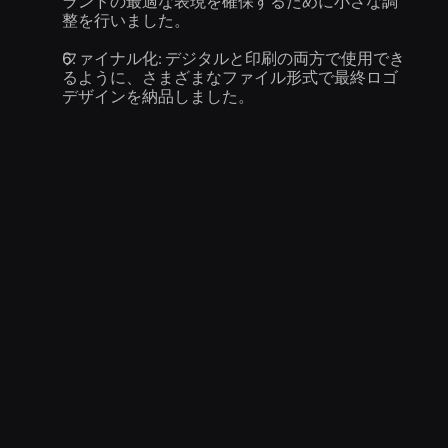
ランドの最適な表現を確保するために小さな調
整を行いました。
ファイナル化: デジタルと印刷の両方で使用でき
るように、さまざまなファイル形式で最終ロゴ
デザインを納品しました。
結果
新しいロゴはブランドの価値を正確に表現し、ター
ゲットオーディエンスにアピールしました。ビジネ
スはウェブサイトのトラフィックとソーシャルメデ
ィアのエンゲージメントが増加したと報告され、ロ
vibes never
ゴは地元のいくつかの出版物に掲載されました。
結論
慎重なリサーチと協力的なデザインプロセスを通じ