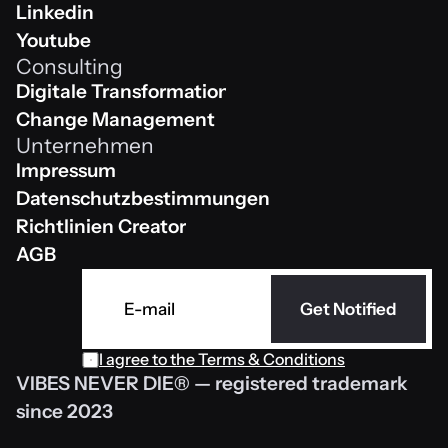
Instagram
Linkedin
Linkedin
Youtube
Consulting
Youtube
Digitale Transformation
Digitale Transformation
Change Management
Unternehmen
Change Management
Impressum
Impressum
Datenschutzbestimmungen 
Datenschutzbestimmungen 
Richtlinien Creator
Richtlinien Creator
AGB
AGB
Get Notified
I agree to the 
Terms & Conditions
VIBES NEVER DIE® — registered trademark 
since 2023