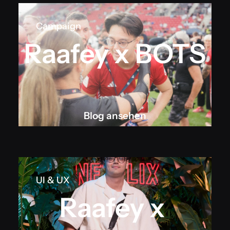
Campaign
Raafey x BOTS
Blog ansehen
Blog ansehen
UI & UX
Raafey x 