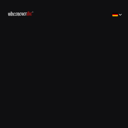
Select Lan
Home
Home
Creator
Creator
Brands
Brands
Consulting
コンサルティング
Jobs
Jobs
Contact
Contact