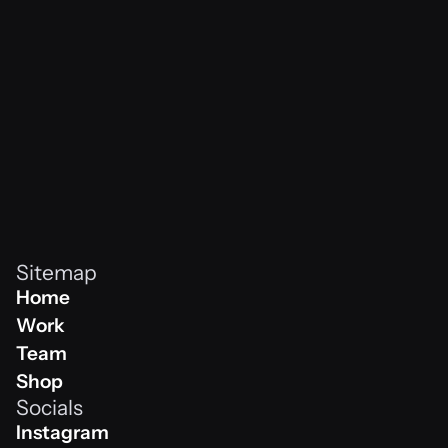
vibes never
Sitemap
Home
Home
Work
Work
Team
Team
Shop
Socials
Shop
Instagram